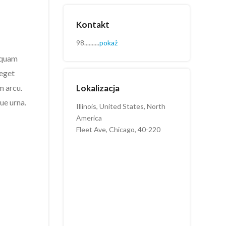
Kontakt
98..........
pokaż
, quam
 eget
Lokalizacja
m arcu.
ue urna.
Illinois, United States, North
America
Fleet Ave, Chicago, 40-220