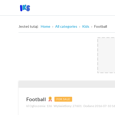
Jesteś tutaj:
Home
All categories
Kids
Football
Football
FOR SALE
Id Ogłoszenia:
136
Wyświetlony:
27601
Dodane
2016-07-10 16