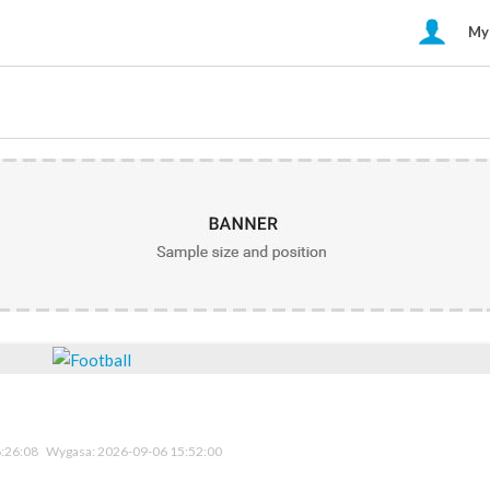
My
:26:08
Wygasa:
2026-09-06 15:52:00