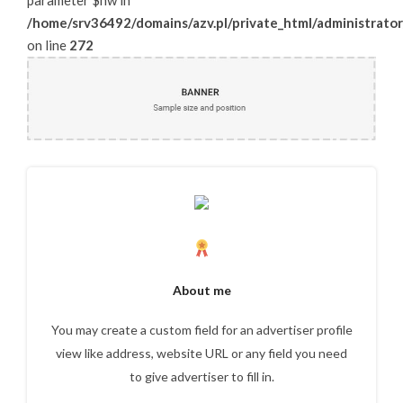
parameter $nw in
/home/srv36492/domains/azv.pl/private_html/administrator
on line
272
Wiadomość
Załącznik
(2MB - doc,pdf,zip)
About me
regulamin
*
Przeczytałem i akceptuję
You may create a custom field for an advertiser profile
Politykę Prywatności
Przeczytałem i akceptuję
view like address, website URL or any field you need
*
to give advertiser to fill in.
*
Ochrona danych osobowych