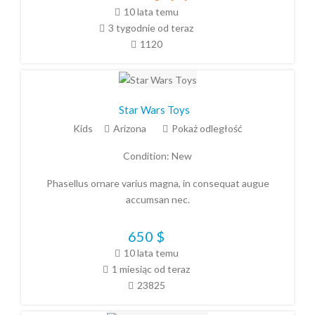
10 lata temu
3 tygodnie od teraz
1120
Star Wars Toys
Kids
Arizona
Pokaż odległość
Condition:
New
Phasellus ornare varius magna, in consequat augue
accumsan nec.
650
$
10 lata temu
1 miesiąc od teraz
23825