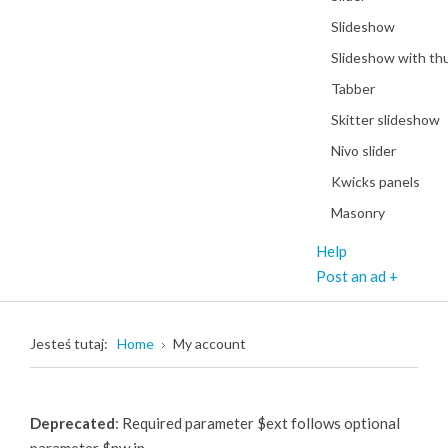
Slideshow
Slideshow with th
Tabber
Skitter slideshow
Nivo slider
Kwicks panels
Masonry
Help
Post an ad +
Jesteś tutaj:
Home
My account
Imię i Nazwisko
Deprecated
: Required parameter $ext follows optional
Email